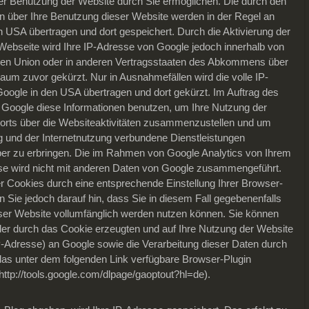
er Benutzung der Website durch Sie ermöglichen. Die durch den
n über Ihre Benutzung dieser Website werden in der Regel an
 USA übertragen und dort gespeichert. Durch die Aktivierung der
Webseite wird Ihre IP-Adresse von Google jedoch innerhalb von
chen Union oder in anderen Vertragsstaaten des Abkommens über
aum zuvor gekürzt. Nur in Ausnahmefällen wird die volle IP-
oogle in den USA übertragen und dort gekürzt. Im Auftrag des
d Google diese Informationen benutzen, um Ihre Nutzung der
rts über die Websiteaktivitäten zusammenzustellen und um
g und der Internetnutzung verbundene Dienstleistungen
er zu erbringen. Die im Rahmen von Google Analytics von Ihrem
se wird nicht mit anderen Daten von Google zusammengeführt.
r Cookies durch eine entsprechende Einstellung Ihrer Browser-
n Sie jedoch darauf hin, dass Sie in diesem Fall gegebenenfalls
eser Website vollumfänglich werden nutzen können. Sie können
der durch das Cookie erzeugten und auf Ihre Nutzung der Website
IP-Adresse) an Google sowie die Verarbeitung dieser Daten durch
das unter dem folgenden Link verfügbare Browser-Plugin
(http://tools.google.com/dlpage/gaoptout?hl=de).