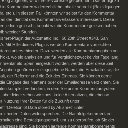
log abgeben, wird Ihre IP-Adresse gespeichert. Das erfolgt zu
nd in Kommentaren widerrechtliche Inhalte schreibt (Beleidigungen,
a, etc.). In diesem Fall könnten wir selbst für den Kommentar
an der Identität des Kommentarverfassers interessiert. Diese
 jedoch gelöscht, sobald wir die Kommentare gelesen haben.
halb weniger Stunden.
kismet-Plugin der Automattic Inc., 60 29th Street #343, San
A. Mit Hilfe dieses Plugins werden Kommentare von echten
ren unterschieden. Dazu werden alle Kommentarangaben an
ickt, wo sie analysiert und für Vergleichszwecke vier Tage lang
ommentar als Spam eingestuft worden, werden über diese Zeit
n Angaben gehören der eingegebene Name, die Emailadresse, die
t, der Referrer und die Zeit des Eintrags. Sie können gerne
die Eingabe des Namens oder der Emailadresse verzichten. Sie
aten komplett verhindern, in dem Sie unser Kommentarsystem
 aber leider sehen wir sonst keine Alternativen, die ebenso
er Nutzung Ihrer Daten für die Zukunft unter
f “Deletion of Data stored by Akismet” unter
peicherten Daten widersprechen. Die Nachfolgekommentare
rhalten eine Bestätigungsemail, um zu überprüfen, ob Sie der
ailadresse sind. Sie können laufende Kommentarabonnements