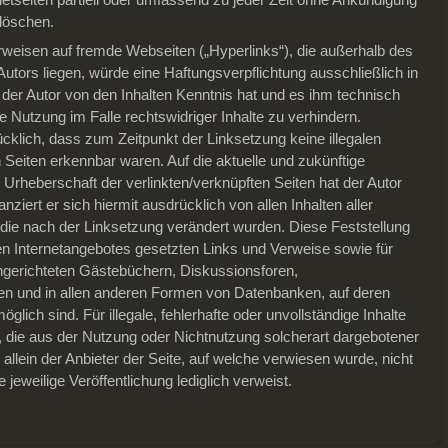
 löschen.
erweisen auf fremde Webseiten („Hyperlinks“), die außerhalb des
tors liegen, würde eine Haftungsverpflichtung ausschließlich in
m der Autor von den Inhalten Kenntnis hat und es ihm technisch
 Nutzung im Falle rechtswidriger Inhalte zu verhindern.
ücklich, dass zum Zeitpunkt der Linksetzung keine illegalen
n Seiten erkennbar waren. Auf die aktuelle und zukünftige
e Urheberschaft der verlinkten/verknüpften Seiten hat der Autor
anziert er sich hiermit ausdrücklich von allen Inhalten aller
, die nach der Linksetzung verändert wurden. Diese Feststellung
enen Internetangebotes gesetzten Links und Verweise sowie für
ngerichteten Gästebüchern, Diskussionsforen,
sten und in allen anderen Formen von Datenbanken, auf deren
öglich sind. Für illegale, fehlerhafte oder unvollständige Inhalte
 die aus der Nutzung oder Nichtnutzung solcherart dargebotener
 allein der Anbieter der Seite, auf welche verwiesen wurde, nicht
e jeweilige Veröffentlichung lediglich verweist.