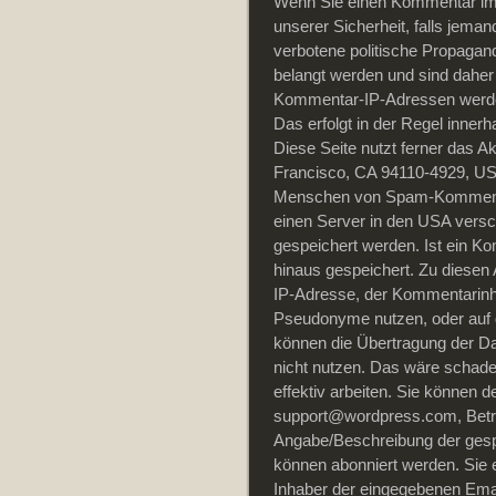
Wenn Sie einen Kommentar im B
unserer Sicherheit, falls jema
verbotene politische Propagand
belangt werden und sind daher 
Kommentar-IP-Adressen werden
Das erfolgt in der Regel inner
Diese Seite nutzt ferner das A
Francisco, CA 94110-4929, US
Menschen von Spam-Kommenta
einen Server in den USA versch
gespeichert werden. Ist ein K
hinaus gespeichert. Zu diese
IP-Adresse, der Kommentarinhal
Pseudonyme nutzen, oder auf 
können die Übertragung der D
nicht nutzen. Das wäre schade,
effektiv arbeiten. Sie können d
support@wordpress.com, Betref
Angabe/Beschreibung der ges
können abonniert werden. Sie e
Inhaber der eingegebenen Em