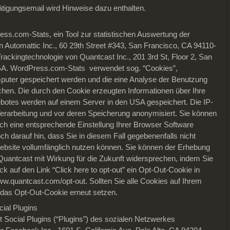
tätigungsemail wird Hinweise dazu enthalten.
ss.com-Stats, ein Tool zur statistischen Auswertung der
n Automattic Inc., 60 29th Street #343, San Francisco, CA 94110-
rackingtechnologie von Quantcast Inc., 201 3rd St, Floor 2, San
SA. WordPress.com-Stats verwendet sog. “Cookies”,
mputer gespeichert werden und die eine Analyse der Benutzung
chen. Die durch den Cookie erzeugten Informationen über Ihre
botes werden auf einem Server in den USA gespeichert. Die IP-
Verarbeitung und vor deren Speicherung anonymisiert. Sie können
urch eine entsprechende Einstellung Ihrer Browser Software
ch darauf hin, dass Sie in diesem Fall gegebenenfalls nicht
ebsite vollumfänglich nutzen können. Sie können der Erhebung
uantcast mit Wirkung für die Zukunft widersprechen, indem Sie
ick auf den Link “Click here to opt-out” ein Opt-Out-Cookie in
w.quantcast.com/opt-out. Sollten Sie alle Cookies auf Ihrem
das Opt-Out-Cookie erneut setzen.
ial Plugins
et Social Plugins (“Plugins”) des sozialen Netzwerkes