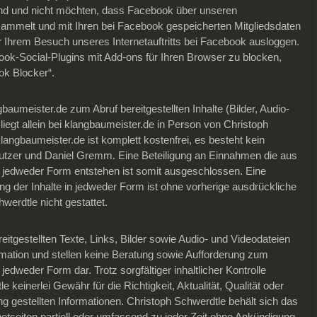
nd und nicht möchten, dass Facebook über unseren
e sammelt und mit Ihren bei Facebook gespeicherten Mitgliedsdaten
r Ihrem Besuch unseres Internetauftritts bei Facebook ausloggen.
ook-Social-Plugins mit Add-ons für Ihren Browser zu blocken,
ok Blocker“.
gbaumeister.de zum Abruf bereitgestellten Inhalte (Bilder, Audio-
liegt allein bei klangbaumeister.de in Person von Christoph
angbaumeister.de ist komplett kostenfrei, es besteht kein
utzer und Daniel Gremm. Eine Beteiligung an Einnahmen die aus
 in jedweder Form entstehen ist somit ausgeschlossen. Eine
ng der Inhalte in jedweder Form ist ohne vorherige ausdrückliche
erdtle nicht gestattet.
eitgestellten Texte, Links, Bilder sowie Audio- und Videodateien
rmation und stellen keine Beratung sowie Aufforderung zum
edweder Form dar. Trotz sorgfältiger inhaltlicher Kontrolle
keinerlei Gewähr für die Richtigkeit, Aktualität, Qualität oder
ng gestellten Informationen. Christoph Schwerdtle behält sich das
rnetseiten partiell oder umfassend zu jeder Zeit ohne Ankündigung