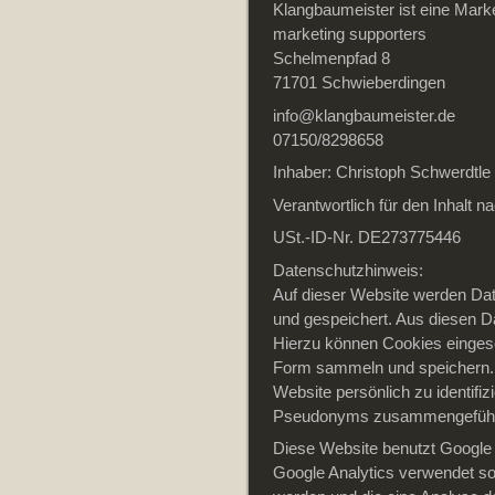
Klangbaumeister ist eine Mark
marketing supporters
Schelmenpfad 8
71701 Schwieberdingen
info@klangbaumeister.de
07150/8298658
Inhaber: Christoph Schwerdtle
Verantwortlich für den Inhalt 
USt.-ID-Nr. DE273775446
Datenschutzhinweis:
Auf dieser Website werden Da
und gespeichert. Aus diesen D
Hierzu können Cookies eingese
Form sammeln und speichern. 
Website persönlich zu identifi
Pseudonyms zusammengeführ
Diese Website benutzt Google 
Google Analytics verwendet so