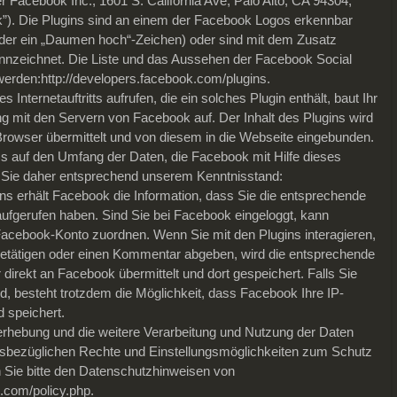
 Facebook Inc., 1601 S. California Ave, Palo Alto, CA 94304,
”). Die Plugins sind an einem der Facebook Logos erkennbar
 oder ein „Daumen hoch“-Zeichen) oder sind mit dem Zusatz
nnzeichnet. Die Liste und das Aussehen der Facebook Social
werden:http://developers.facebook.com/plugins.
Internetauftritts aufrufen, die ein solches Plugin enthält, baut Ihr
g mit den Servern von Facebook auf. Der Inhalt des Plugins wird
Browser übermittelt und von diesem in die Webseite eingebunden.
ss auf den Umfang der Daten, die Facebook mit Hilfe dieses
n Sie daher entsprechend unserem Kenntnisstand:
ns erhält Facebook die Information, dass Sie die entsprechende
s aufgerufen haben. Sind Sie bei Facebook eingeloggt, kann
cebook-Konto zuordnen. Wenn Sie mit den Plugins interagieren,
betätigen oder einen Kommentar abgeben, wird die entsprechende
direkt an Facebook übermittelt und dort gespeichert. Falls Sie
d, besteht trotzdem die Möglichkeit, dass Facebook Ihre IP-
d speichert.
hebung und die weitere Verarbeitung und Nutzung der Daten
esbezüglichen Rechte und Einstellungsmöglichkeiten zum Schutz
 Sie bitte den Datenschutzhinweisen von
.com/policy.php.