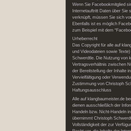
Wenn Sie Facebookmitglied si
Internetauftritt Daten über Si
verknüpft, müssen Sie sich vo
Ebenfalls ist es möglich Faceb
zum Beispiel mit dem “Facebo
Urheberrecht
Das Copyright für alle auf klan
und Videodateien sowie Texte) 
Schwerdtle. Die Nutzung von kl
Vertragsverhältnis zwischen N
der Bereitstellung der Inhalte
Vervielfältigung oder Verwendu
Zustimmung von Christoph Schw
Haftungsausschluss
Alle auf klangbaumeister.de ber
dienen ausschließlich der Info
Handeln bzw. Nicht-Handeln in j
übernimmt Christoph Schwerdtle 
Vollständigkeit der zur Verfügu
Recht vor, die Inhalte der Inte